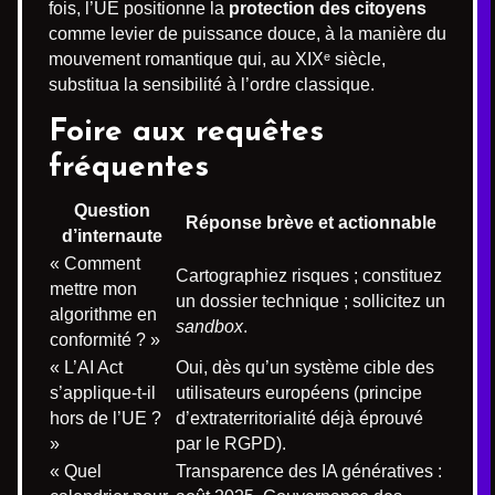
fois, l’UE positionne la
protection des citoyens
comme levier de puissance douce, à la manière du
mouvement romantique qui, au XIXᵉ siècle,
substitua la sensibilité à l’ordre classique.
Foire aux requêtes
fréquentes
Question
Réponse brève et actionnable
d’internaute
« Comment
Cartographiez risques ; constituez
mettre mon
un dossier technique ; sollicitez un
algorithme en
sandbox
.
conformité ? »
« L’AI Act
Oui, dès qu’un système cible des
s’applique-t-il
utilisateurs européens (principe
hors de l’UE ?
d’extraterritorialité déjà éprouvé
»
par le RGPD).
« Quel
Transparence des IA génératives :