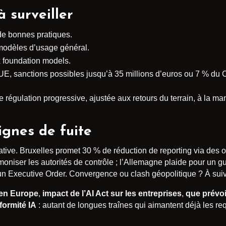
à surveiller
 de bonnes pratiques.
 modèles d’usage général.
x foundation models.
l’UE, sanctions possibles jusqu’à 35 millions d’euros ou 7 % du
ne régulation progressive, ajustée aux retours du terrain, à la ma
lignes de fuite
tive. Bruxelles promet 30 % de réduction de reporting via des o
niser les autorités de contrôle ; l’Allemagne plaide pour un g
, un Executive Order. Convergence ou clash géopolitique ? À suiv
e en Europe
,
impact de l’AI Act sur les entreprises
,
que prévoi
formité IA
: autant de longues traînes qui aimantent déjà les re