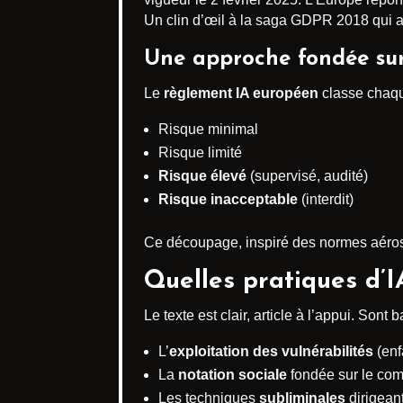
Un clin d’œil à la saga GDPR 2018 qui a
Une approche fondée sur 
Le
règlement IA européen
classe chaqu
Risque minimal
Risque limité
Risque élevé
(supervisé, audité)
Risque inacceptable
(interdit)
Ce découpage, inspiré des normes aérosp
Quelles pratiques d’I
Le texte est clair, article à l’appui. Sont b
L’
exploitation des vulnérabilités
(enf
La
notation sociale
fondée sur le com
Les techniques
subliminales
dirigean