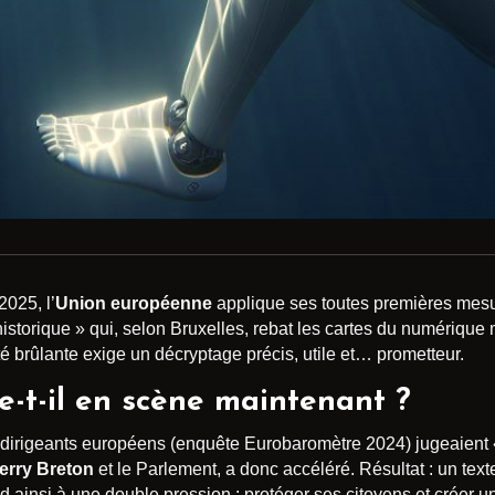
2025, l’
Union européenne
applique ses toutes premières mesur
historique » qui, selon Bruxelles, rebat les cartes du numérique
é brûlante exige un décryptage précis, utile et… prometteur.
re-t-il en scène maintenant ?
dirigeants européens (enquête Eurobaromètre 2024) jugeaient « 
erry Breton
et le Parlement, a donc accéléré. Résultat : un text
d ainsi à une double pression : protéger ses citoyens et créer u