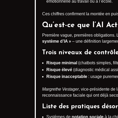
émotionnelle au travail ou à l’école.
Ces chiffres confirment la montée en pui
Qu’est-ce que l’AI Ac
Première vague, premières obligations. Le
système d’IA »
– une définition largemen
Trois niveaux de contrôl
Risque minimal
(chatbots simples, fil
Risque élevé
(diagnostic médical assi
Risque inacceptable
: usage purement 
Margrethe Vestager
, vice-présidente de
reconnaissance faciale qui ont déjà se
Liste des pratiques déso
Systèmes de
notation sociale
à la ch