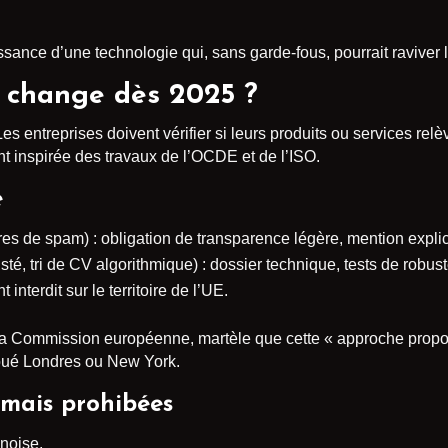
ssance d’une technologie qui, sans garde-fous, pourrait raviver 
t change dès 2025 ?
s entreprises doivent vérifier si leurs produits ou services relè
t inspirée des travaux de l’OCDE et de l’ISO.
e
tres de spam) : obligation de transparence légère, mention expli
sté, tri de CV algorithmique) : dossier technique, tests de robu
interdit sur le territoire de l’UE.
 la Commission européenne, martèle que cette « approche prop
coué Londres ou New York.
rmais prohibées
inoise.