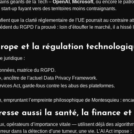
rtains géants de la Tech –
OpenAI
,
Microsoft
, ou encore le patr
start-up fuyant vers des territoires moins contraignants.
ient que la clarté réglementaire de l’UE pourrait au contraire at
édent du RGPD l’a prouvé : loin d’étouffer le marché, il a hissé
Europe et la régulation technologi
e juridique :
s données, matrice du RGPD.
», ancêtre de l’actuel Data Privacy Framework.
ervices Act, garde-fous contre les abus des plateformes.
ion, empruntant l’empreinte philosophique de Montesquieu : encad
resse aussi la santé, la finance et
x, opérateurs d’importance vitale — utilisent déjà des algorith
erreur dans la détection d’une tumeur, une vie. L’AI Act impose :