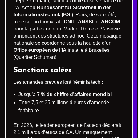
Depuis ce matin, Berlin a confié la surveillance de
l’AI Act au
Bundesamt für Sicherheit in der
Informationstechnik (BSI)
. Paris, de son côté,
mise sur un triumvirat :
CNIL
,
ANSSI
, et
ARCOM
pour la partie contenu. Madrid, Rome et Varsovie
annoncent des structures ad hoc. Cette mosaïque
nationale se coordonne sous la houlette d’un
Office européen de l’IA
installé à Bruxelles
(Quartier Schuman).
Sanctions salées
Les amendes prévues font frémir la tech :
Jusqu’à
7 % du chiffre d’affaires mondial
.
Entre 7,5 et 35 millions d’euros d’amende
forfaitaire.
En 2023, le leader européen de l’adtech déclarait
2,1 milliards d’euros de CA. Un manquement