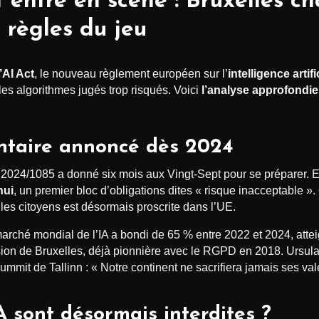
ct entre en scène : Bruxelles c
règles du jeu
l’AI Act
, le nouveau règlement européen sur l’
intelligence artifi
les algorithmes jugés trop risqués. Voici
l’analyse approfondie
ntaire annoncé dès 2024
024/1085 a donné six mois aux Vingt-Sept pour se préparer. Ent
hui
, un premier bloc d’obligations dites « risque inacceptable ».
 les citoyens est désormais proscrite dans l’UE.
e marché mondial de l’IA a bondi de 65 % entre 2022 et 2024, atte
ision de Bruxelles, déjà pionnière avec le RGPD en 2018. Ursula
mmit de Tallinn : « Notre continent ne sacrifiera jamais ses val
A sont désormais interdites ?