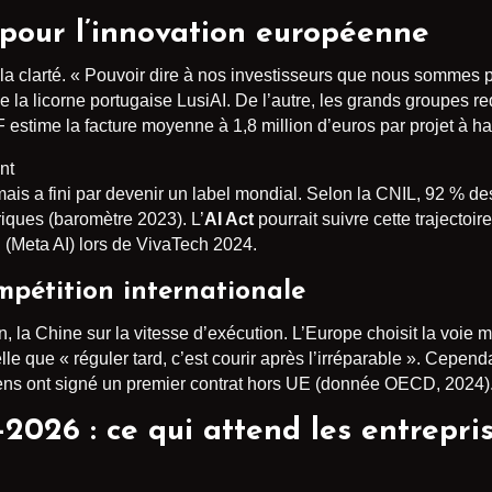
 pour l’innovation européenne
t la clarté. « Pouvoir dire à nos investisseurs que nous somme
e la licorne portugaise LusiAI. De l’autre, les grands groupes 
stime la facture moyenne à 1,8 million d’euros par projet à haut
nt
is a fini par devenir un label mondial. Selon la CNIL, 92 % des
iques (baromètre 2023). L’
AI Act
pourrait suivre cette trajectoi
Meta AI) lors de VivaTech 2024.
ompétition internationale
n, la Chine sur la vitesse d’exécution. L’Europe choisit la voie 
e que « réguler tard, c’est courir après l’irréparable ». Cependa
ens ont signé un premier contrat hors UE (donnée OECD, 2024)
-2026 : ce qui attend les entrepri