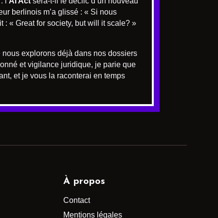
 l’
AI Act
sera-t-il le déclic d’un nouveau
r berlinois m’a glissé : « Si nous
: « Great for society, but will it scale? »
ue nous explorons déjà dans nos dossiers
onné et vigilance juridique, je parie que
ant, et je vous la raconterai en temps
À propos
Contact
Mentions légales