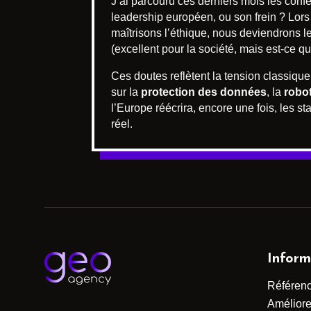
J’ai parcouru ces derniers mois les confé
leadership européen, ou son frein ? Lors
maîtrisons l’éthique, nous deviendrons le l
(excellent pour la société, mais est-ce qu
Ces doutes reflètent la tension classiqu
sur la
protection des données
, la
robot
l’Europe réécrira, encore une fois, les s
réel.
Inform
Référen
Améliorer