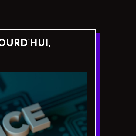
OURD’HUI,