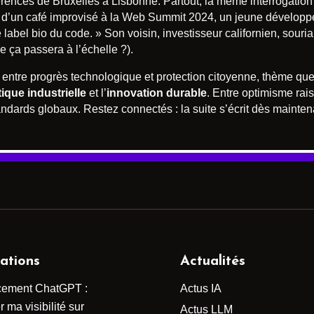
rences de Bruxelles à Lisbonne. Partout, la même interrogation :
 d’un café improvisé à la Web Summit 2024, un jeune développeu
abel bio du code. » Son voisin, investisseur californien, souriait 
e ça passera à l’échelle ?).
e entre progrès technologique et protection citoyenne, thème q
ique industrielle
et l’
innovation durable
. Entre optimisme rais
tandards globaux. Restez connectés : la suite s’écrit dès mainten
ations
Actualités
cement ChatGPT :
Actus IA
 ma visibilité sur
Actus LLM