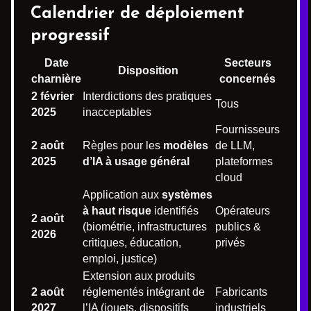
Calendrier de déploiement
progressif
Date
Secteurs
Disposition
charnière
concernés
2 février
Interdictions des pratiques
Tous
2025
inacceptables
Fournisseurs
2 août
Règles pour les
modèles
de LLM,
2025
d’IA à usage général
plateformes
cloud
Application aux
systèmes
à haut risque
identifiés
Opérateurs
2 août
(biométrie, infrastructures
publics &
2026
critiques, éducation,
privés
emploi, justice)
Extension aux produits
2 août
réglementés intégrant de
Fabricants
2027
l’IA (jouets, dispositifs
industriels