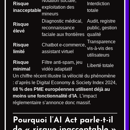
Notation sociale,
Risque
Interdiction
exploitation des
inacceptable
totale
mineurs
Diagnostic médical,
Audit, registre
Risque
reconnaissance
public, gestion
élevé
faciale aux frontières
qualité
Transparence
Risque
Chatbot e-commerce,
vis-à-vis des
limité
assistant virtuel
utilisateurs
Risque
Filtre anti-spam, jeu
Liberté totale
minimal
vidéo adaptatif
Un chiffre récent illustre la vélocité du phénomène
: d’après le Digital Economy & Society Index 2024,
68 % des PME européennes utilisent déjà au
moins une fonctionnalité d’IA
. L’impact
réglementaire s’annonce donc massif.
Pourquoi l’AI Act parle-t-il
de « risque inacceptable »