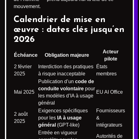
mouvement.
Calendrier de mise en
œuvre : dates clés jusqu’en
2026
Acteur
Échéance
Obligation majeure
pilote
2 février
Interdiction des pratiques
États
2025
à risque inacceptable
membres
Publication d’un
code de
conduite volontaire
pour
Mai 2025
EU AI Office
les modèles d’IA à usage
général
Exigences spécifiques
Fournisseurs
2 août
pour les
IA à usage
&
2025
général
(GPT-like)
intégrateurs
Entrée en vigueur
Autorités de