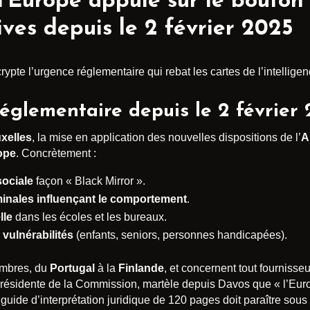
 l’Europe appuie sur le bouton
tives depuis le 2 février 2025
rypte l’urgence réglementaire qui rebat les cartes de l’intelligenc
églementaire depuis le 2 février
xelles
, la mise en application des nouvelles dispositions de l’
A
rope
. Concrètement :
sociale
façon « Black Mirror ».
inales influençant le comportement
.
lle
dans les écoles et les bureaux.
 vulnérabilités
(enfants, seniors, personnes handicapées).
embres, du
Portugal
à la
Finlande
, et concernent tout fournisseu
présidente de la Commission, martèle depuis Davos que « l’Eur
guide d’interprétation juridique de 120 pages doit paraître sous