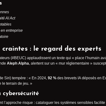
s
éennes
té AI Act
ptables
 en entreprise
atoire
 craintes : le regard des experts
eurs (#BEUC) applaudissent un texte qui « place l’humain avant
mande
Aleph Alpha
, alertent sur un « mur réglementaire » suscept
e Siri) tempère : « En 2024,
92 %
des brevets IA déposés en Eu
ie le terrain de jeu. »
a cybersécurité
t l’approche risque : cataloguer les systèmes sensibles facilite 