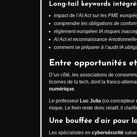
Long-tail keywords intégré
impact de l’AI Act sur les PME europ
comprendre les obligations de conformi
règlement européen IA risques inacce
AI Act et reconnaissance émotionnelle
comment se préparer à l’audit IA oblig
Entre opportunités et
D’un côté, les associations de consommat
licornes de la tech, dont la franco‐alle
numérique
.
Le professeur
Luc Julia
(co-concepteur d
risque. Le frein reste donc relatif, il clarif
Une bouffée d’air pour l
Les spécialistes en
cybersécurité
saluen