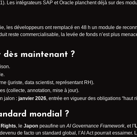
1). Les intégrateurs SAP et Oracle planchent déjà sur des modu
ivie, les développeurs ont remplacé en 48 h un module de recon
roduit reste commercialisable, la levée de fonds n’est plus menac
 dès maintenant ?
ison.
le.
ne (juriste, data scientist, représentant RH).
 (collecte, annotation, mise à jour).
n jalon :
janvier 2026
, entrée en vigueur des obligations “haut r
tandard mondial ?
f Rights
, le
Japon
peaufine un
AI Governance Framework
, et l’
devenu de facto un standard global, l’AI Act pourrait essaimer.