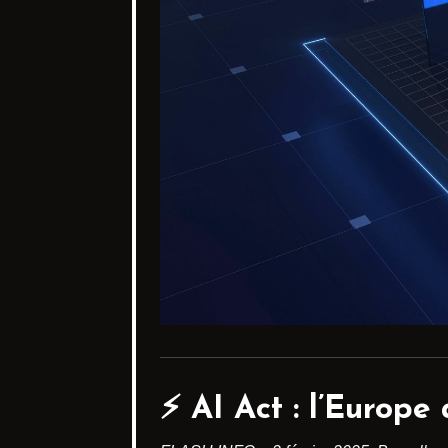
⚡️
AI Act : l’Europe