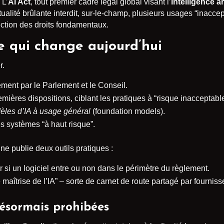
L’
AI Act
, tout premier cadre légal global visant l’
intelligence art
tualité brûlante interdit, sur-le-champ, plusieurs usages “inacce
ection des droits fondamentaux.
ce qui change aujourd’hui
r.
ement par le Parlement et le Conseil.
ières dispositions, ciblant les pratiques à “risque inacceptable
èles d’IA à usage général
(foundation models).
s systèmes “à haut risque”.
e publie deux outils pratiques :
er si un logiciel entre ou non dans le périmètre du règlement.
maîtrise de l’IA” – sorte de carnet de route partagé par fournisse
désormais prohibées