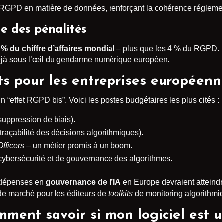
u RGPD en matière de données, renforçant la cohérence réglem
e des pénalités
 % du chiffre d’affaires mondial
– plus que les 4 % du RGPD. 
éjà sous l’œil du gendarme numérique européen.
ts pour les entreprises européenn
n “effet RGPD bis”. Voici les postes budgétaires les plus cités :
suppression de biais).
raçabilité des décisions algorithmiques).
fficers
– un métier promis à un boom.
 cybersécurité et de gouvernance des algorithmes.
s dépenses en
gouvernance de l’IA
en Europe devraient atteind
e marché pour les éditeurs de
toolkits
de monitoring algorithmi
ment savoir si mon logiciel est u