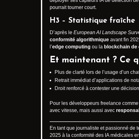
déployer ses capteurs IA de détection de
pourrait tourner court.
H3 – Statistique fraîche
D’après le
European AI Landscape Surv
conformité algorithmique
avant fin 20
l’
edge computing
ou la
blockchain de
Et maintenant ? Ce q
Plus de clarté lors de l’usage d’un chatb
Retrait immédiat d’applications de no
Droit renforcé à contester une décisio
Pour les développeurs freelance comme p
avec vitesse, mais aussi avec
responsab
En tant que journaliste et passionné de 
2025 à la conformité des IA médicales en 