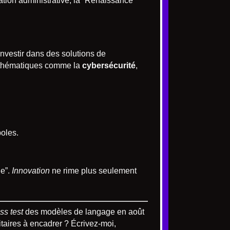
ation administrative, la “Renaissance”
investir dans des solutions de
s thématiques comme la
cybersécurité
,
oles.
ge”.
Innovation
ne rime plus seulement
ss test
des modèles de langage en août
itaires à encadrer ? Écrivez-moi,