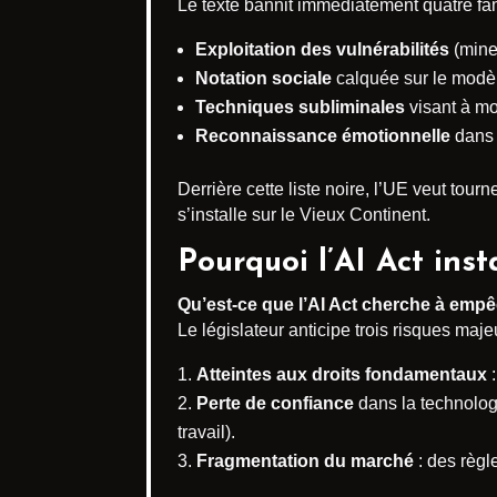
Le texte bannit immédiatement quatre fami
Exploitation des vulnérabilités
(mine
Notation sociale
calquée sur le modèl
Techniques subliminales
visant à mo
Reconnaissance émotionnelle
dans 
Derrière cette liste noire, l’UE veut tou
s’installe sur le Vieux Continent.
Pourquoi l’AI Act inst
Qu’est-ce que l’AI Act cherche à emp
Le législateur anticipe trois risques maje
Atteintes aux droits fondamentaux
:
Perte de confiance
dans la technolog
travail).
Fragmentation du marché
: des règl