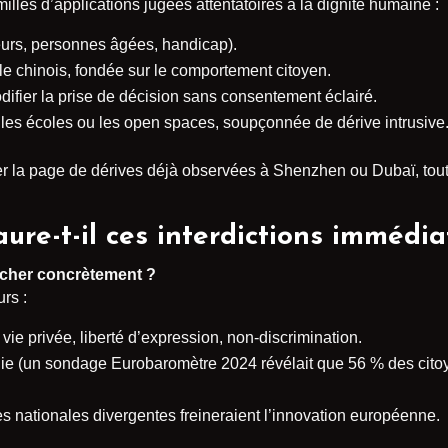
lles d’applications jugées attentatoires à la dignité humaine :
urs, personnes âgées, handicap).
e chinois, fondée sur le comportement citoyen.
difier la prise de décision sans consentement éclairé.
les écoles ou les open spaces, soupçonnée de dérive intrusive
rner la page de dérives déjà observées à Shenzhen ou Dubaï, tout
aure-t-il ces interdictions immédia
êcher concrètement ?
urs :
 vie privée, liberté d’expression, non-discrimination.
ie (un sondage Eurobaromètre 2024 révélait que 56 % des citoy
es nationales divergentes freineraient l’innovation européenne.