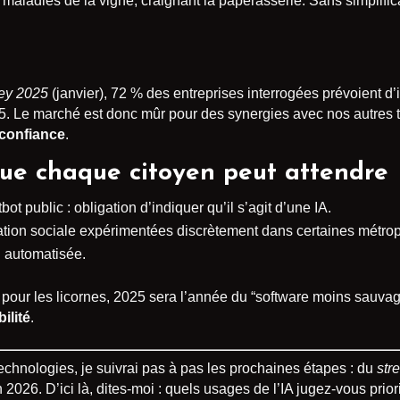
 maladies de la vigne, craignant la paperasserie. Sans simplific
ey 2025
(janvier), 72 % des entreprises interrogées prévoient d’
25. Le marché est donc mûr pour des synergies avec nos autre
 confiance
.
ue chaque citoyen peut attendre
ot public : obligation d’indiquer qu’il s’agit d’une IA.
tation sociale expérimentées discrètement dans certaines métrop
n automatisée.
our les licornes, 2025 sera l’année du “software moins sauva
ilité
.
technologies, je suivrai pas à pas les prochaines étapes : du
stre
2026. D’ici là, dites-moi : quels usages de l’IA jugez-vous prior