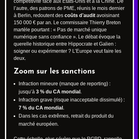
compétitivité face aux États-Unis et à la Chine. De
l’autre, des patrons de PME, réunis le mois dernier
à Berlin, redoutent des
coûts d’audit
avoisinant
150 000 € par an. Le commissaire Thierry Breton
martèle pourtant : « Pas de marché unique
numérique sans confiance ». Le débat évoque la
querelle historique entre Hippocrate et Galien :
soigner ou expérimenter ? L’Europe veut faire les
deux.
Zoom sur les sanctions
Infraction mineure (manque de reporting) :
jusqu’à
3 % du CA mondial
.
Infraction grave (risque inacceptable dissimulé) :
7 % du CA mondial
.
Dans les cas extrêmes, retrait du produit du
marché européen.
Cette échelle, plus sévère que le RGPD, rappelle