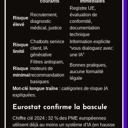
courants
immédiates
Registre UE,
Recrutement,
évaluation de
Risque
diagnostic
conformité,
élevé
médical, justice
documentation
technique
Chatbots service
Information explicite
Risque
client, IA
“vous dialoguez avec
limité
générative
une IA”
Filtres antispam,
Bonnes pratiques,
Risque
moteurs de
aucune formalité
minimal
recommandation
légale
basiques
Mot-clé longue traîne
:
catégories de risque IA
expliquées
.
Eurostat confirme la bascule
Chiffre clé 2024 : 32 % des PME européennes
utilisent déjà au moins un système d’IA (en hausse