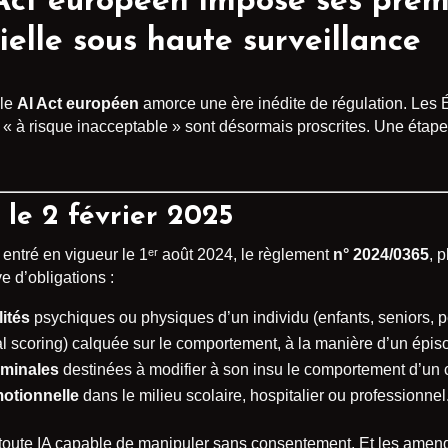
Act européen impose ses premiè
icielle sous haute surveillance
 le
AI Act européen
amorce une ère inédite de régulation. Les
s « à risque inacceptable » sont désormais proscrites. Une étap
le 2 février 2025
entré en vigueur le 1ᵉʳ août 2024, le règlement
n° 2024/0365
, 
 d’obligations :
lités
psychiques ou physiques d’un individu (enfants, seniors,
l scoring) calquée sur le comportement, à la manière d’un épiso
iminales
destinées à modifier à son insu le comportement d’un 
motionnelle
dans le milieu scolaire, hospitalier ou professionnel
pour toute IA capable de manipuler sans consentement. Et les amen