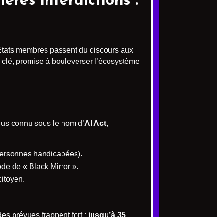
res interdictions :
 États membres passent du discours aux
e clé, promise à bouleverser l’écosystème
plus connu sous le nom d’
AI Act
,
 personnes handicapées).
de de « Black Mirror ».
citoyen.
.
des prévues frappent fort :
jusqu’à 35