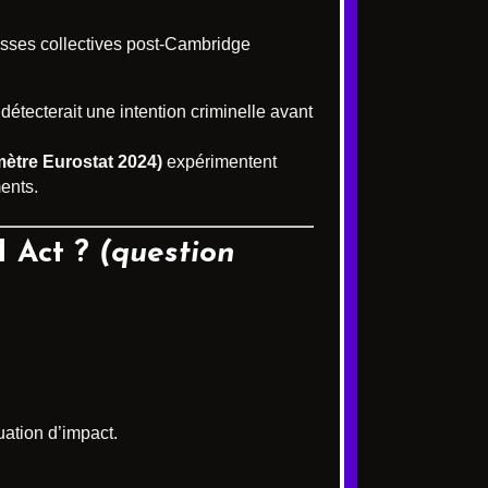
oisses collectives post-Cambridge
étecterait une intention criminelle avant
ètre Eurostat 2024)
expérimentent
ments.
I Act ?
(question
uation d’impact.