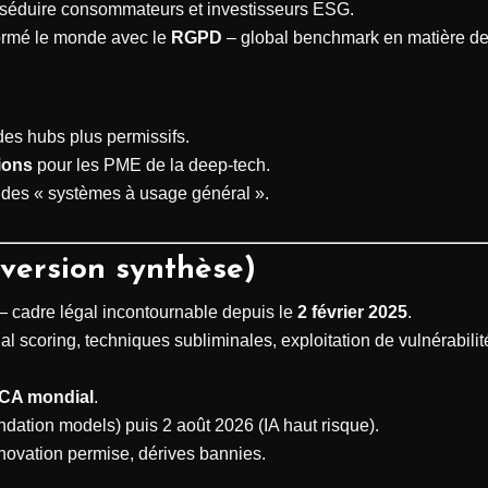
r séduire consommateurs et investisseurs ESG.
formé le monde avec le
RGPD
– global benchmark en matière de 
des hubs plus permissifs.
ions
pour les PME de la deep-tech.
e des « systèmes à usage général ».
(version synthèse)
 cadre légal incontournable depuis le
2 février 2025
.
ial scoring, techniques subliminales, exploitation de vulnérabil
 CA mondial
.
ndation models) puis 2 août 2026 (IA haut risque).
nnovation permise, dérives bannies.