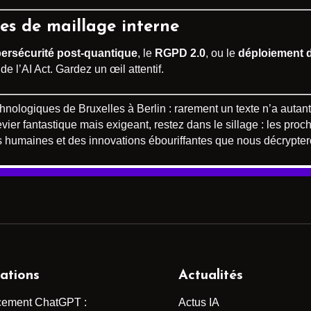
stes de maillage interne
ersécurité post-quantique
, le
RGPD 2.0
, ou le
déploiement de
e l’AI Act. Gardez un œil attentif.
ologiques de Bruxelles à Berlin : rarement un texte n’a autant cr
er fantastique mais exigeant, restez dans le sillage : les proc
res humaines et des innovations ébouriffantes que nous décrypt
ations
Actualités
cement ChatGPT :
Actus IA