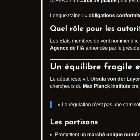
Prévoir un
canal de plainte
pour les ut
Longue traîne : «
obligations conformit
Quel rôle pour les autori
Les États membres doivent nommer d’ici 
Agence de l’IA
annoncée par le préside
Un équilibre fragile 
Le débat reste vif.
Ursula von der Leye
chercheurs du
Max Planck Institute
crai
« La régulation n’est pas une camiso
Les partisans
Promettent un
marché unique numéri