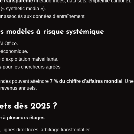
e transparente
(métadonnées, data sets, empreinte carbone).
(« synthetic media »).
ur
associés aux données d’entraînement.
es modèles à risque systémique
I Office.
-économique.
d’exploitation malveillante.
s
pour les chercheurs agréés.
endes pouvant atteindre
7 % du chiffre d’affaires mondial
. Une
e revenus annuels.
ets dès 2025 ?
 à plusieurs étages
:
 lignes directrices, arbitrage transfrontalier.