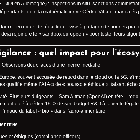
 BfDI en Allemagne) : inspections in situ, sanctions administrat
ndépendants, dont la mathématicienne Cédric Villani, mandatés p
taire
– en cours de rédaction – vise à partager de bonnes pratiq
 déjà rejoindre le « sandbox européen » pour tester leurs algor
igilance : quel impact pour l’éco
. Observons deux faces d’une même médaille.
. L’Europe, souvent accusée de retard dans le cloud ou la 5G, s
es qualifie même l’AI Act de « boussole éthique », faisant écho
ativité. Plusieurs dirigeants – Sam Altman (OpenAI) en tête – red
e confie déjà dédier 18 % de son budget R&D à la veille légale. 
 l’image du label « bio » dans l’agro-alimentaire.
terme
ues et éthiques (compliance officers).