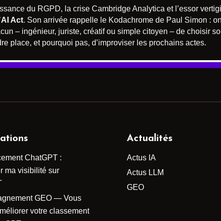
naissance du RGPD, la crise Cambridge Analytica et l’essor vert
’
AI Act
. Son arrivée rappelle le Kodachrome de Paul Simon : on
cun – ingénieur, juriste, créatif ou simple citoyen – de choisir s
dre place, et pourquoi pas, d’improviser les prochains actes.
ations
Actualités
cement ChatGPT :
Actus IA
 ma visibilité sur
Actus LLM
T
GEO
agnement GEO — Vous
améliorer votre classement