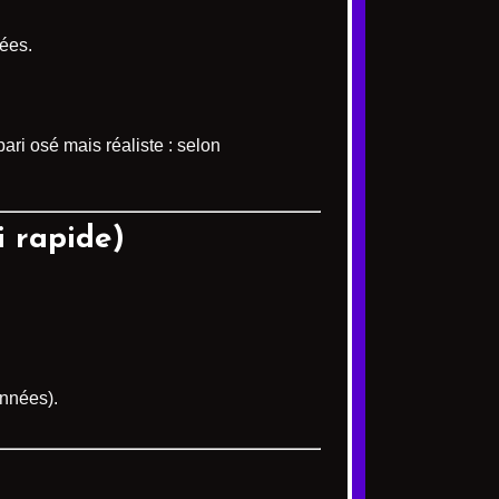
nées.
ari osé mais réaliste : selon
 rapide)
onnées).