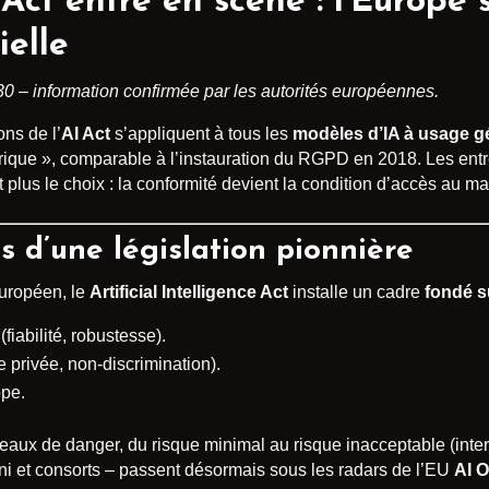
 Act entre en scène : l’Europe s
ielle
 30 – information confirmée par les autorités européennes.
ons de l’
AI Act
s’appliquent à tous les
modèles d’IA à usage g
rique », comparable à l’instauration du RGPD en 2018. Les entre
nt plus le choix : la conformité devient la condition d’accès au m
s d’une législation pionnière
uropéen, le
Artificial Intelligence Act
installe un cadre
fondé s
fiabilité, robustesse).
e privée, non-discrimination).
pe.
iveaux de danger, du risque minimal au risque inacceptable (inte
 et consorts – passent désormais sous les radars de l’EU
AI O