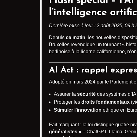
Flash spécial – l’AI
l’intelligence artific
Dernière mise à jour : 2 août 2025, 09 h
Depuis
ce matin
, les nouvelles dispositi
Bruxelles revendique un tournant « histo
berlinoise à la licorne californienne, n’o
AI Act : rappel expres
Adopté en mars 2024 par le Parlement e
Assurer la
sécurité
des systèmes d’IA (
Protéger les
droits fondamentaux
(vi
Stimuler l’innovation
éthique en Euro
Fait marquant : la loi distingue quatre n
généralistes »
– ChatGPT, Llama, Gemini