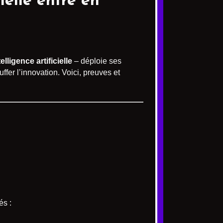
ielle
entre en
lligence artificielle
– déploie ses
fer l’innovation. Voici, preuves et
és :