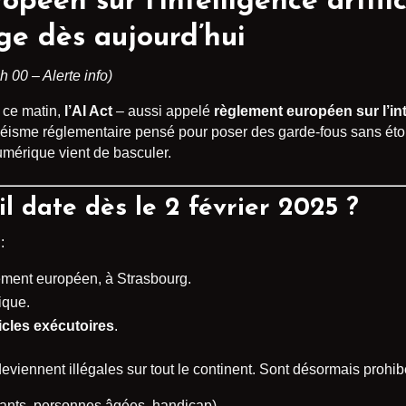
péen sur l’intelligence artific
ge dès aujourd’hui
h 00 – Alerte info)
 ce matin,
l’AI Act
– aussi appelé
règlement européen sur l’inte
séisme réglementaire pensé pour poser des garde-fous sans étouf
umérique vient de basculer.
-il date dès le 2 février 2025 ?
:
ement européen, à Strasbourg.
ique.
ticles exécutoires
.
eviennent illégales sur tout le continent. Sont désormais prohib
ants, personnes âgées, handicap).