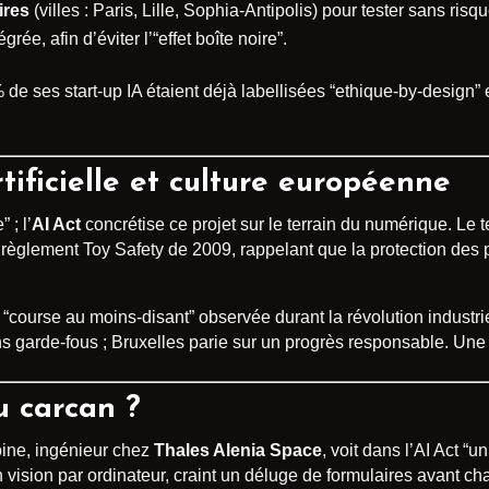
ires
(villes : Paris, Lille, Sophia-Antipolis) pour tester sans risq
égrée, afin d’éviter l’“effet boîte noire”.
de ses start-up IA étaient déjà labellisées “ethique-by-design” e
rtificielle et culture européenne
 ; l’
AI Act
concrétise ce projet sur le terrain du numérique. Le t
èglement Toy Safety de 2009, rappelant que la protection des pl
“course au moins-disant” observée durant la révolution industrie
 garde-fous ; Bruxelles parie sur un progrès responsable. Une 
u carcan ?
toine, ingénieur chez
Thales Alenia Space
, voit dans l’AI Act “u
en vision par ordinateur, craint un déluge de formulaires avant c