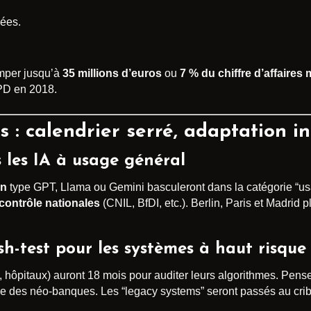
nées.
imper jusqu’à
35 millions d’euros
ou
7 % du chiffre d’affaires
PD en 2018.
 : calendrier serré, adaptation i
s les IA à usage général
on
type GPT, Llama ou Gemini basculeront dans la catégorie “u
 contrôle nationales
(CNIL, BfDI, etc.). Berlin, Paris et Madrid
h-test pour les systèmes à haut risque
e, hôpitaux) auront 18 mois pour auditer leurs algorithmes. Pens
e des néo-banques. Les “legacy systems” seront passés au crible, 