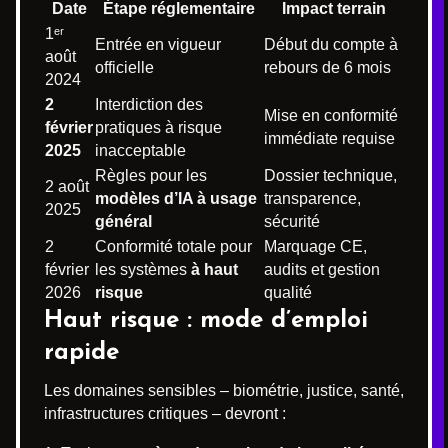
Date
Étape réglementaire
Impact terrain
1ᵉʳ
Entrée en vigueur
Début du compte à
août
officielle
rebours de 6 mois
2024
2
Interdiction des
Mise en conformité
février
pratiques à risque
immédiate requise
2025
inacceptable
Règles pour les
Dossier technique,
2 août
modèles d’IA à usage
transparence,
2025
général
sécurité
2
Conformité totale pour
Marquage CE,
février
les systèmes
à haut
audits et gestion
2026
risque
qualité
Haut risque : mode d’emploi
rapide
Les domaines sensibles – biométrie, justice, santé,
infrastructures critiques – devront :