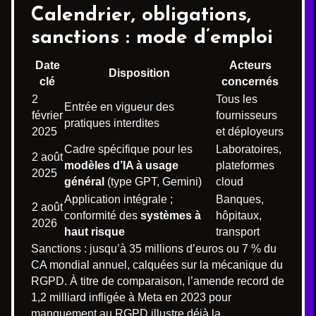
Calendrier, obligations,
sanctions : mode d’emploi
Date
Acteurs
Disposition
clé
concernés
2
Tous les
Entrée en vigueur des
février
fournisseurs
pratiques interdites
2025
et déployeurs
Cadre spécifique pour les
Laboratoires,
2 août
modèles d’IA à usage
plateformes
2025
général
(type GPT, Gemini)
cloud
Application intégrale ;
Banques,
2 août
conformité des
systèmes à
hôpitaux,
2026
haut risque
transport
Sanctions : jusqu’à 35 millions d’euros ou 7 % du
CA mondial annuel, calquées sur la mécanique du
RGPD. À titre de comparaison, l’amende record de
1,2 milliard infligée à Meta en 2023 pour
manquement au RGPD illustre déjà la