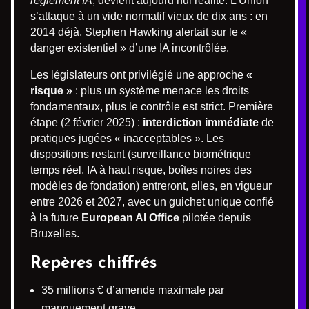
règlement IA
, devient aujourd’hui réalité. L’Union
s’attaque à un vide normatif vieux de dix ans : en
2014 déjà, Stephen Hawking alertait sur le «
danger existentiel » d’une IA incontrôlée.
Les législateurs ont privilégié une approche
«
risque »
: plus un système menace les droits
fondamentaux, plus le contrôle est strict. Première
étape (2 février 2025) :
interdiction immédiate
de
pratiques jugées « inacceptables ». Les
dispositions restant (surveillance biométrique
temps réel, IA à haut risque, boîtes noires des
modèles de fondation) entreront, elles, en vigueur
entre 2026 et 2027, avec un guichet unique confié
à la future
European AI Office
pilotée depuis
Bruxelles.
Repères chiffrés
35 millions € d’amende maximale par
manquement grave.