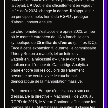
la voyait. L’
AI Act
, entré officiellement en vigueur
le 1ᵉʳ août 2024, change la donne. Il s’appuie sur
un principe simple, hérité du RGPD : protéger
d’abord, innover ensuite.
Le chronomètre s’est accéléré après 2023, année
où le marché européen de l’IA a franchi le cap
symbolique de
25 milliards d’euros
(chiffres IDC).
Face à cette expansion fulgurante, le commissaire
Thierry Breton a martelé, tel un leitmotiv
wagnérien, la nécessité d’« une IA digne de
confiance ». L’ombre de Cambridge Analytica
plane encore sur les couloirs du Parlement :
personne ne veut revivre le cauchemar
démocratique de la manipulation massive.
Pour mémoire, l’Europe n’en est pas à son coup
d’essai. De la directive « Machines » de 2006 au
RGPD de 2018, le Vieux Continent affectionne les
normes. Mais l’AI Act passe un palier. Il classe les