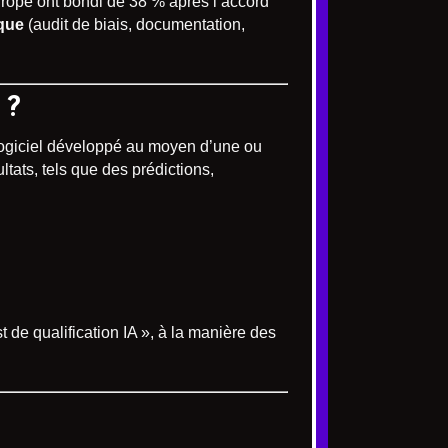
urope ont bondi de 38 % après l’accord
que
(audit de biais, documentation,
 ?
 logiciel développé au moyen d’une ou
tats, tels que des prédictions,
st de qualification IA », à la manière des