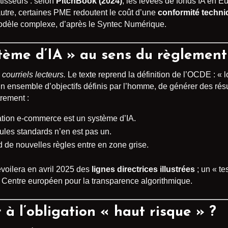
stisseurs : selon
PitchBook (2024)
, les levées de fonds IA en E
’autre, certaines PME redoutent le coût d’une
conformité techni
odèle complexe, d’après le Syntec Numérique.
stème d’IA » au sens du règlement
courriels lecteurs.
Le texte reprend la définition de l’OCDE : «
n ensemble d’objectifs définis par l’homme, de générer des résul
rement :
tion e-commerce est un système d’IA.
mules standards n’en est pas un.
 de nouvelles règles entre en zone grise.
voilera en avril 2025 des
lignes directrices illustrées
; un « te
Centre européen pour la transparence algorithmique.
 l’obligation « haut risque » ?