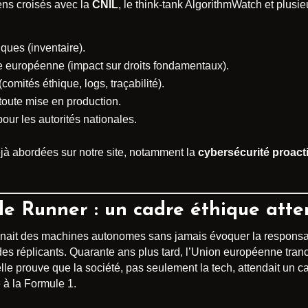
iens croisés avec la
CNIL
, le think-tank AlgorithmWatch et plus
iques (inventaire).
lle européenne (impact sur droits fondamentaux).
(comités éthique, logs, traçabilité).
 toute mise en production.
ur les autorités nationales.
jà abordées sur notre site, notamment la
cybersécurité proact
de Runner : un cadre éthique att
ginait des machines autonomes sans jamais évoquer la responsab
des réplicants. Quarante ans plus tard, l’Union européenne tran
elle prouve que la société, pas seulement la tech, attendait u
 à la Formule 1.