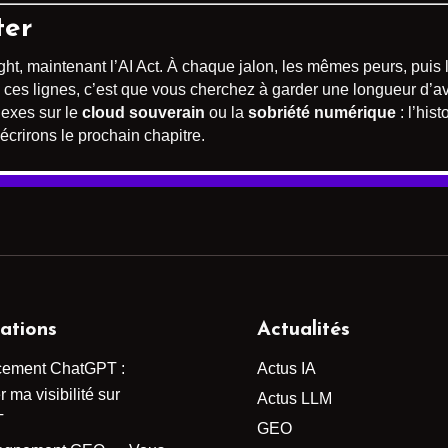
ter
ight, maintenant l’AI Act. À chaque jalon, les mêmes peurs, pui
ez ces lignes, c’est que vous cherchez à garder une longueur d’
nexes sur le
cloud souverain
ou la
sobriété numérique
: l’his
crirons le prochain chapitre.
ations
Actualités
cement ChatGPT :
Actus IA
 ma visibilité sur
Actus LLM
T
GEO