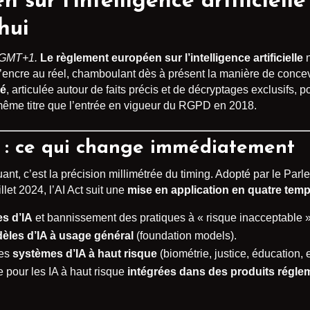
ur l’intelligence artificielle 
hui
0 GMT+1.
Le règlement européen sur l’intelligence artificielle
n
’encre au réel, chamboulant dès à présent la manière de concevo
lé
, articulée autour de faits précis et de décryptages exclusifs, 
 même titre que l’entrée en vigueur du RGPD en 2018.
f : ce qui change immédiatement
uant, c’est la précision millimétrée du timing. Adopté par le P
illet 2024, l’AI Act suit une
mise en application en quatre tem
s d’IA
et bannissement des pratiques à « risque inacceptable »
èles d’IA à usage général
(foundation models).
les
systèmes d’IA à haut risque
(biométrie, justice, éducation, e
pour les IA à haut risque
intégrées dans des produits régle