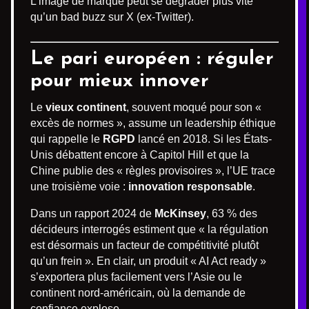
L’image de marque peut se dégrader plus vite
qu’un bad buzz sur X (ex-Twitter).
Le pari européen : réguler
pour mieux innover
Le
vieux continent
, souvent moqué pour son «
excès de normes », assume un leadership éthique
qui rappelle le
RGPD
lancé en 2018. Si les États-
Unis débattent encore à Capitol Hill et que la
Chine publie des « règles provisoires », l’UE trace
une troisième voie :
innovation responsable
.
Dans un rapport 2024 de
McKinsey
, 63 % des
décideurs interrogés estiment que « la régulation
est désormais un facteur de compétitivité plutôt
qu’un frein ». En clair, un produit « AI Act ready »
s’exportera plus facilement vers l’Asie ou le
continent nord-américain, où la demande de
confiance explose.