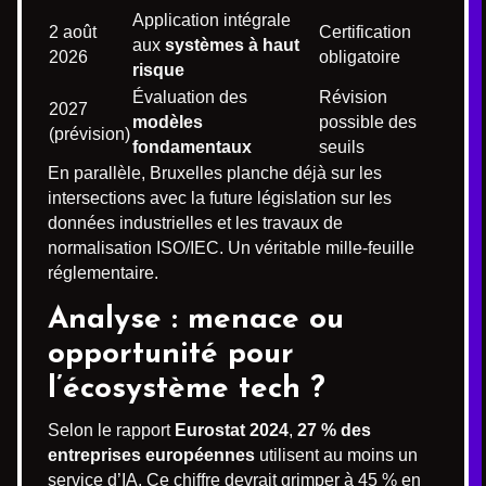
Application intégrale
2 août
Certification
aux
systèmes à haut
2026
obligatoire
risque
Évaluation des
Révision
2027
modèles
possible des
(prévision)
fondamentaux
seuils
En parallèle, Bruxelles planche déjà sur les
intersections avec la future législation sur les
données industrielles et les travaux de
normalisation ISO/IEC. Un véritable mille-feuille
réglementaire.
Analyse : menace ou
opportunité pour
l’écosystème tech ?
Selon le rapport
Eurostat 2024
,
27 % des
entreprises européennes
utilisent au moins un
service d’IA. Ce chiffre devrait grimper à 45 % en