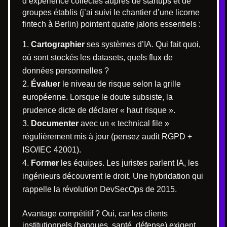
d’expérience collectés auprès de startups et de
groupes établis (j’ai suivi le chantier d’une licorne
fintech à Berlin) pointent quatre jalons essentiels :
Cartographier
ses systèmes d’IA. Qui fait quoi,
où sont stockés les datasets, quels flux de
données personnelles ?
Évaluer
le niveau de risque selon la grille
européenne. Lorsque le doute subsiste, la
prudence dicte de déclarer « haut risque ».
Documenter
avec un « technical file »
régulièrement mis à jour (pensez audit RGPD +
ISO/IEC 42001).
Former
les équipes. Les juristes parlent IA, les
ingénieurs découvrent le droit. Une hybridation qui
rappelle la révolution DevSecOps de 2015.
Avantage compétitif ? Oui, car les clients
institutionnels (banques, santé, défense) exigent