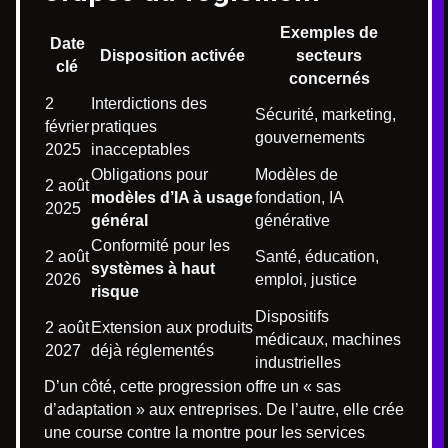
Exemples de
Date
Disposition activée
secteurs
clé
concernés
2
Interdictions des
Sécurité, marketing,
février
pratiques
gouvernements
2025
inacceptables
Obligations pour
Modèles de
2 août
modèles d’IA à usage
fondation, IA
2025
général
générative
Conformité pour les
2 août
Santé, éducation,
systèmes à haut
2026
emploi, justice
risque
Dispositifs
2 août
Extension aux produits
médicaux, machines
2027
déjà réglementés
industrielles
D’un côté, cette progression offre un « sas
d’adaptation » aux entreprises. De l’autre, elle crée
une course contre la montre pour les services