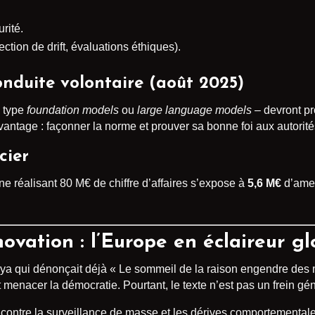
rité.
ction de drift, évaluations éthiques).
nduite volontaire
(août 2025)
 type
foundation models
ou
large language models
– devront pr
vantage : façonner la norme et prouver sa bonne foi aux autorité
cier
 réalisant 80 M€ de chiffre d’affaires s’expose à
5,6 M€
d’amen
ovation : l’Europe en éclaireur gl
a qui dénonçait déjà « Le sommeil de la raison engendre des mo
enacer la démocratie. Pourtant, le texte n’est pas un frein génér
t contre la surveillance de masse et les dérives comportemental