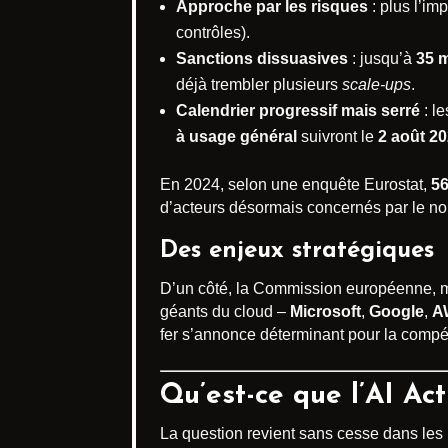
Approche par les risques
: plus l’im
contrôles).
Sanctions dissuasives
: jusqu’à
35 m
déjà trembler plusieurs
scale-ups
.
Calendrier progressif mais serré
: le
à usage général
suivront le
2 août 2
En 2024, selon une enquête Eurostat,
5
d’acteurs désormais concernés par le n
Des enjeux stratégiques
D’un côté, la Commission européenne,
géants du cloud –
Microsoft
,
Google
,
A
fer s’annonce déterminant pour la compéti
Qu’est-ce que l’AI Act
La question revient sans cesse dans les m