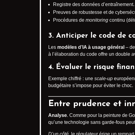
Registre des données d’entraînement.
Preuves de robustesse et de cybersécu
Procédures de
monitoring
continu (déte
3. Anticiper le
code de co
Les
modèles d’IA à usage général
– de
à l’élaboration du code offre un double a
4. Évaluer le
risque finan
Exemple chiffré : une
scale-up
européenne
budgétaire s’impose pour éviter le choc.
Entre prudence et inn
Analyse
. Comme pour la peinture de Goy
qu’une technologie sans garde-fous peut m
D’un côté
, le régulateur érige un rempar