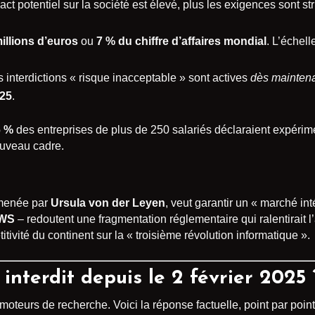
pact potentiel sur la société est élevé, plus les exigences sont s
illions d’euros
ou
7 % du chiffre d’affaires mondial
. L’échel
s interdictions « risque inacceptable » sont actives
dès mainten
025
.
6 %
des entreprises de plus de 250 salariés déclaraient expérim
ouveau cadre.
 menée par
Ursula von der Leyen
, veut garantir un « marché int
WS
– redoutent une fragmentation réglementaire qui ralentirait l
tivité du continent sur la « troisième révolution informatique ».
 interdit depuis le 2 février 2025 
oteurs de recherche. Voici la réponse factuelle, point par point