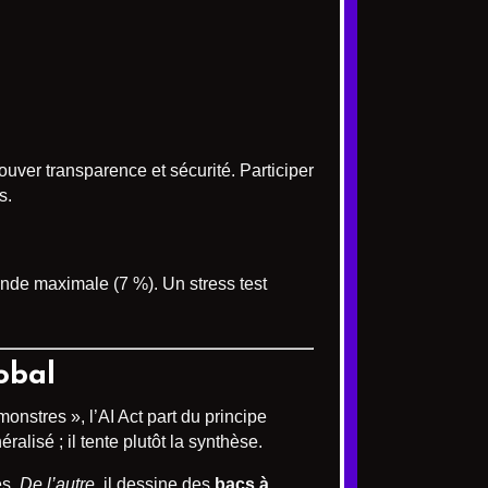
ouver transparence et sécurité. Participer
s.
de maximale (7 %). Un stress test
obal
nstres », l’AI Act part du principe
alisé ; il tente plutôt la synthèse.
es.
De l’autre
, il dessine des
bacs à