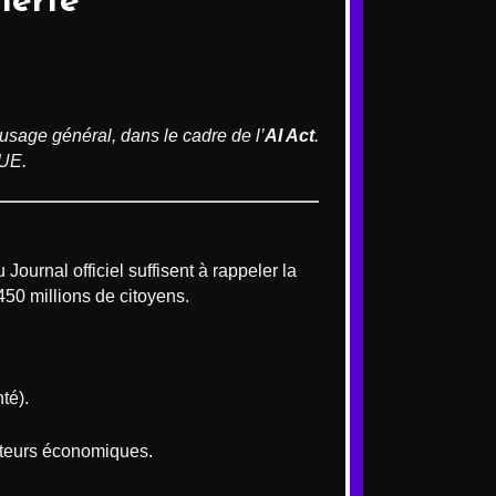
lerte
usage général, dans le cadre de l’
AI Act
.
’UE.
 Journal officiel suffisent à rappeler la
50 millions de citoyens.
té).
acteurs économiques.