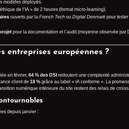
s modèles déployés.
hique de l’IA » de 2 heures (format micro-learning).
aires
ouverts par la
French Tech
ou
Digital Denmark
pour tester
projet
pour la documentation et l’audit (moyenne observée par D
es entreprises européennes ?
iée en février,
64 % des DSI
redoutent une complexité administr
iance client de
18 %
grâce au label « IA conforme ». La promess
 transition numérique intérieure du site restent des relais de croi
ontournables
es depuis janvier :