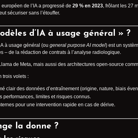
hé européen de l’IA a progressé de
29 % en 2023
, frôlant les 27
ut sécuriser sans l’étouffer.
odèles d’IA à usage général » ?
IA à usage général (ou
general purpose AI model
) est un systè
 – de la rédaction de contrats à l’analyse radiologique.
Llama de Meta, mais aussi des architectures open-source com
trois volets :
mé clair des données d’entraînement (origine, nature, biais éven
es performances, limites et risques connus.
ternes pour une intervention rapide en cas de dérive.
nge la donne ?