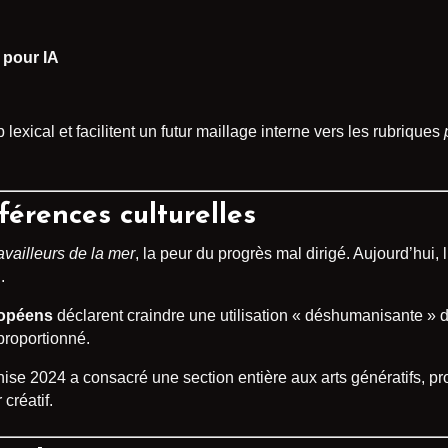
 pour IA
xical et facilitent un futur maillage interne vers les rubriques
férences culturelles
availleurs de la mer
, la peur du progrès mal dirigé. Aujourd’hui, l
.
ropéens
déclarent craindre une utilisation « déshumanisante » de
proportionné.
e 2024 a consacré une section entière aux arts génératifs, prou
créatif.