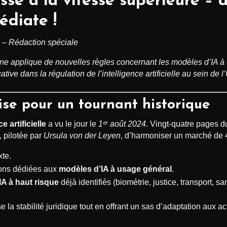
sse à la vitesse supérieure – a
diate !
5 – Rédaction spéciale
ne applique de nouvelles règles concernant les modèles d’IA à 
ve dans la régulation de l’intelligence artificielle au sein de l
ise pour un tournant historique
 artificielle
a vu le jour le
1ᵉʳ août 2024
. Vingt-quatre pages du
, pilotée par
Ursula von der Leyen
, d’harmoniser un marché de 4
xte.
tions dédiées aux
modèles d’IA à usage général
.
IA à haut risque
déjà identifiés (biométrie, justice, transport, san
 la stabilité juridique tout en offrant un sas d’adaptation aux 