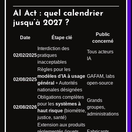
AI Act : quel calendrier
jusqu’à 2027 ?
Public
Date
Étape clé
concerné
Interdiction des
Tous acteurs
02/02/2025
pratiques
IA
inacceptables
Règles pour les
modèles d’IA à usage
GAFAM, labs
02/08/2025
général
+ Autorités
open-source
nationales désignées
Obligations complètes
Grands
pour les
systèmes à
02/08/2026
groupes,
haut risque
(biométrie,
administrations
justice, santé)
Extension aux produits
réglementés (jouets,
Fabricants,