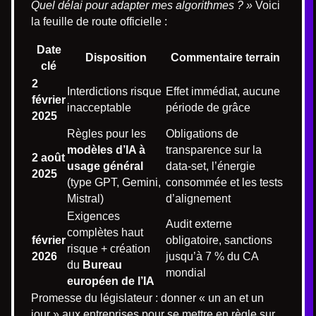
Quel délai pour adapter mes algorithmes ? »
Voici
la feuille de route officielle :
Date
Disposition
Commentaire terrain
clé
2
Interdictions risque
Effet immédiat, aucune
février
inacceptable
période de grâce
2025
Règles pour les
Obligations de
modèles d’IA à
transparence sur la
2 août
usage général
data-set, l’énergie
2025
(type GPT, Gemini,
consommée et les tests
Mistral)
d’alignement
Exigences
Audit externe
complètes haut
février
obligatoire, sanctions
risque + création
2026
jusqu’à 7 % du CA
du
Bureau
mondial
européen de l’IA
Promesse du législateur : donner « un an et un
jour » aux entreprises pour se mettre en règle sur